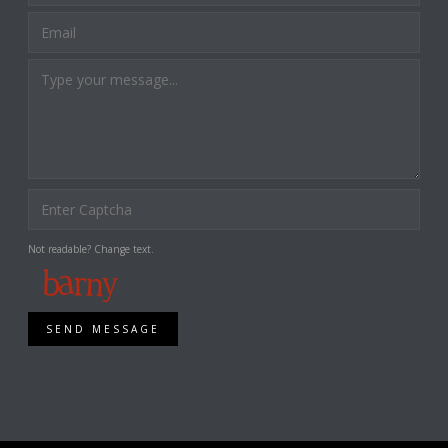
Not readable? Change text.
SEND MESSAGE