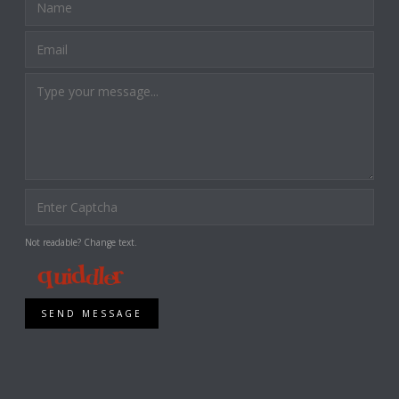
Not readable? Change text.
SEND MESSAGE