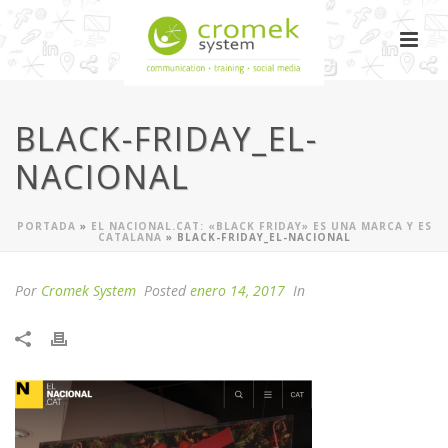
BLACK-FRIDAY_EL-
NACIONAL
PORTADA
»
EL NACIONAL.CAT: «BLACK FRIDAY» ES UNA MARCA Y ES
CATALANA
»
BLACK-FRIDAY_EL-NACIONAL
Por
Cromek System
Posted
enero 14, 2017
In