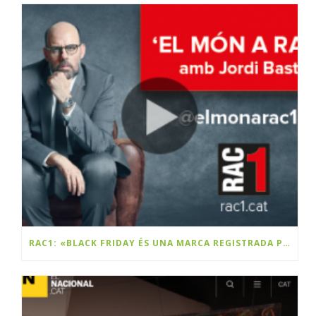
RAC1: «BLACK FRIDAY ÉS UNA MARCA REGISTRADA PER UNA EMPRESA CATALANA»