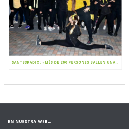
SANTS3RADIO: «MÉS DE 200 PERSONES BALLEN UNA FLASHMOB A SANTS PER CELEBRAR EL BLACK FRIDAY»
EN NUESTRA WEB…