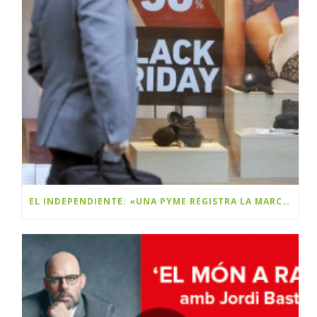
EL INDEPENDIENTE: «UNA PYME REGISTRA LA MARCA BLACK FRIDAY Y PLANEA COBRAR DERECHOS A LAS MULTINACIONALES»