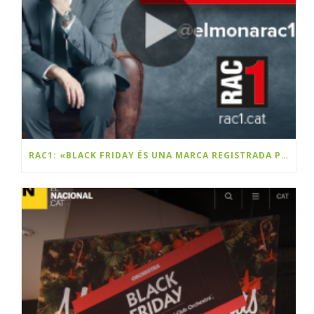
RAC1: «BLACK FRIDAY ÉS UNA MARCA REGISTRADA PER UNA EMPRESA CATALANA»