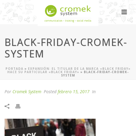
BLACK-FRIDAY-CROMEK-
SYSTEM
PORTADA
»
EXPANSIÓN: EL TITULAR DE LA MARCA «BLACK FRIDAY»
HACE SU PARTICULAR «BLACK FRIDAY»
»
BLACK-FRIDAY-CROMEK-
SYSTEM
Por
Cromek System
Posted
febrero 15, 2017
In