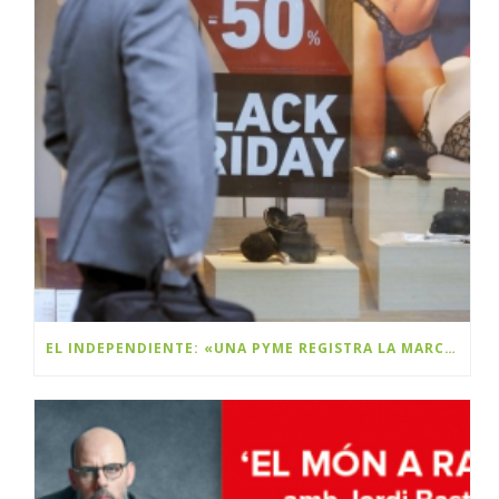
EL INDEPENDIENTE: «UNA PYME REGISTRA LA MARCA BLACK FRIDAY Y PLANEA COBRAR DERECHOS A LAS MULTINACIONALES»