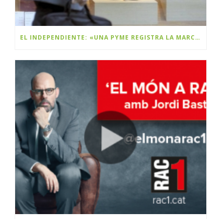
EL INDEPENDIENTE: «UNA PYME REGISTRA LA MARCA BLACK FRIDAY Y PLANEA COBRAR DERECHOS A LAS MULTINACIONALES»