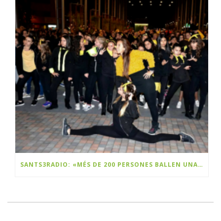
SANTS3RADIO: «MÉS DE 200 PERSONES BALLEN UNA FLASHMOB A SANTS PER CELEBRAR EL BLACK FRIDAY»