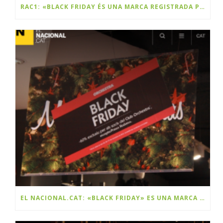
RAC1: «BLACK FRIDAY ÉS UNA MARCA REGISTRADA PER UNA EMPRESA CATALANA»
EL NACIONAL.CAT: «BLACK FRIDAY» ES UNA MARCA Y ES CATALANA