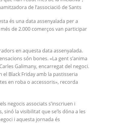
inamitzadora de l’associació de Sants
esta és una data assenyalada per a
, més de 2.000 comerços van participar
mpradors en aquesta data assenyalada.
 sensacions són bones. «La gent s’anima
Carles Galimany, encarregat del negoci.
 el Black Friday amb la pastisseria
tes en roba o accessoris», recorda
els negocis associats s’inscriuen i
inó la visibilitat que se’ls dóna a les
negoci i aquesta jornada és