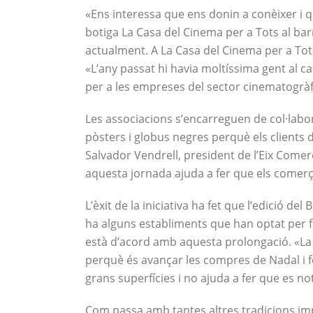
«Ens interessa que ens donin a conèixer i 
botiga La Casa del Cinema per a Tots al barr
actualment. A La Casa del Cinema per a Tots
«L’any passat hi havia moltíssima gent al ca
per a les empreses del sector cinematogràfic
Les associacions s’encarreguen de col·labo
pòsters i globus negres perquè els clients d
Salvador Vendrell, president de l’Eix Comerc
aquesta jornada ajuda a fer que els comer
L’èxit de la iniciativa ha fet que l’edició de
ha alguns establiments que han optat per 
està d’acord amb aquesta prolongació. «La i
perquè és avançar les compres de Nadal i f
grans superfícies i no ajuda a fer que es no
Com passa amb tantes altres tradicions impor