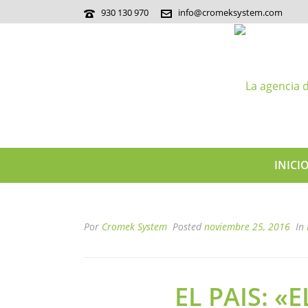
930 130 970
info@cromeksystem.com
INICI
Por
Cromek System
Posted
noviembre 25, 2016
In
EL PAIS: «