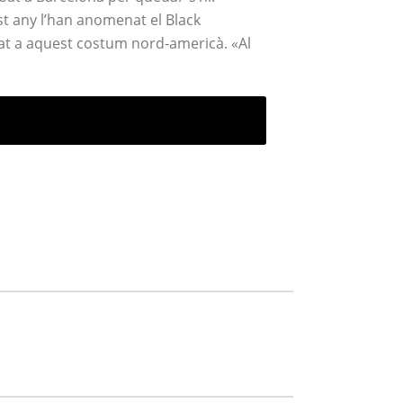
st any l’han anomenat el Black
mat a aquest costum nord-americà. «Al