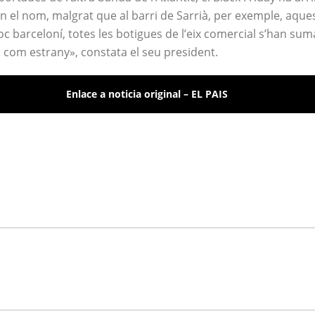
 el nom, malgrat que al barri de Sarrià, per exemple, aque
c barceloní, totes les botigues de l’eix comercial s’han su
 ets com estrany», constata el seu president.
Enlace a noticia original – EL PAIS