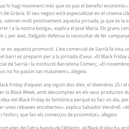
que hi hagi moviment més que no pas el benefici econòmic».
i de Gràcia. El seu negoci està especialitzat en el cinema cl
, valoren molt positivament aquesta jornada, ja que és la s
rrer i a la nostra botiga», explica el José María. Els grans c
 i, per això, Delgado defensa la necessitat de fer campanyes 
rar en aquesta promoció. L’eix comercial de Sarrià fa tota
el barri es preparin per a la jornada d’avui. «El Black Friday
ial de Sarrià i la institució Barcelona Comerç. «El novembre 
ços no ho passin tan malament», afegeix.
l Black Friday d’aquest any siguin dos dies: el divendres 25 i e
fer la Black Week, amb descomptes en els seus productes d
dea del Black Friday és fantàstica perquè es faci un dia, pe
er unes rebaixes encobertes», explica Salvador Vendrell. «
ti l’esforç que fan els comerços de proximitat», afegeix.
tades de l’altra banda de l’Atlàntic, el Black Friday ha arr