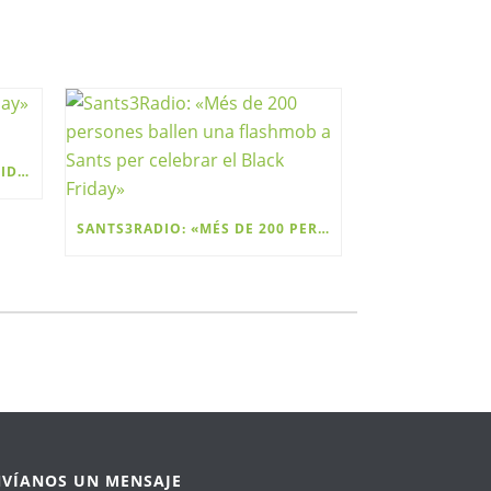
EL NACIONAL.CAT: «BLACK FRIDAY» ES UNA MARCA Y ES CATALANA
SANTS3RADIO: «MÉS DE 200 PERSONES BALLEN UNA FLASHMOB A SANTS PER CELEBRAR EL BLACK FRIDAY»
NVÍANOS UN MENSAJE