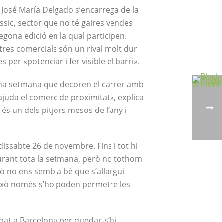
 José María Delgado s’encarrega de la
àssic, sector que no té gaires vendes
egona edició en la qual participen.
entres comercials són un rival molt dur
per «potenciar i fer visible el barri».
 una setmana que decoren el carrer amb
 ajuda el comerç de proximitat», explica
és un dels pitjors mesos de l’any i
l dissabte 26 de novembre. Fins i tot hi
urant tota la setmana, però no tothom
rò no ens sembla bé que s’allargui
Això només s’ho poden permetre les
ibat a Barcelona per quedar-s’hi.