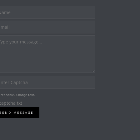
 readable? Change text.
SEND MESSAGE