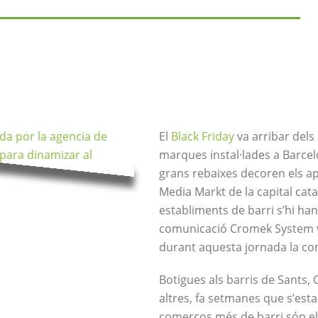
va impulsar una iniciativa per fomentar durant aquesta jo
la vida.
El
Black Friday
va arribar dels
marques instal·lades a Barcel
grans rebaixes decoren els ap
Media Markt de la capital catal
establiments de barri s’hi han
comunicació Cromek System va
durant aquesta jornada la com
Botigues als barris de Sants, G
altres, fa setmanes que s’est
comerços més de barri són els