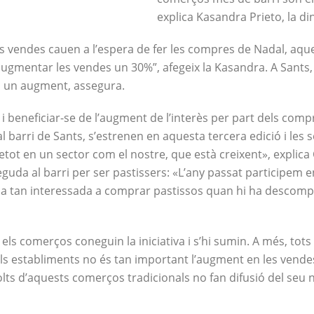
explica Kasandra Prieto, la d
s vendes cauen a l’espera de fer les compres de Nadal, aqu
ugmentar les vendes un 30%”, afegeix la Kasandra. A Sants
ra un augment, assegura.
r i beneficiar-se de l’augment de l’interès per part dels co
 barri de Sants, s’estrenen en aquesta tercera edició i les
ot en un sector com el nostre, que està creixent», explica 
uda al barri per ser pastissers: «L’any passat participem en
mbla tan interessada a comprar pastissos quan hi ha descomp
els comerços coneguin la iniciativa i s’hi sumin. A més, tots 
 establiments no és tan important l’augment en les vendes, s
olts d’aquests comerços tradicionals no fan difusió del seu 