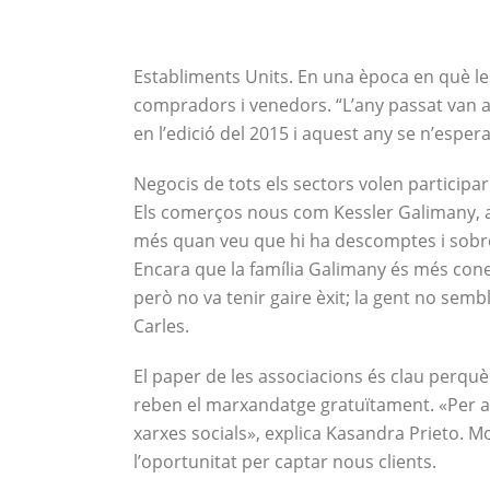
Establiments Units. En una època en què le
compradors i venedors. “L’any passat van a
en l’edició del 2015 i aquest any se n’espe
Negocis de tots els sectors volen participa
Els comerços nous com Kessler Galimany, al
més quan veu que hi ha descomptes i sobret
Encara que la família Galimany és més coneg
però no va tenir gaire èxit; la gent no se
Carles.
El paper de les associacions és clau perquè 
reben el marxandatge gratuïtament. «Per als
xarxes socials», explica Kasandra Prieto. M
l’oportunitat per captar nous clients.