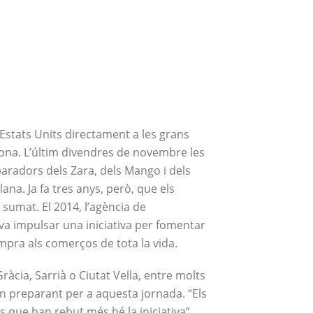
rnada la compra als comerços de tota
 Estats Units directament a les grans
ona. L’últim divendres de novembre les
aradors dels Zara, dels Mango i dels
ana. Ja fa tres anys, però, que els
 sumat. El 2014, l’agència de
 impulsar una iniciativa per fomentar
pra als comerços de tota la vida.
ràcia, Sarrià o Ciutat Vella, entre molts
an preparant per a aquesta jornada. “Els
 que han rebut més bé la iniciativa”,