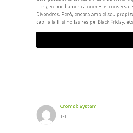
L’origen nord-americà només el conserva en
Divendres. Però, encara amb el seu propi to
cap i a la fi, si no fas res pel Black Friday,
Cromek System