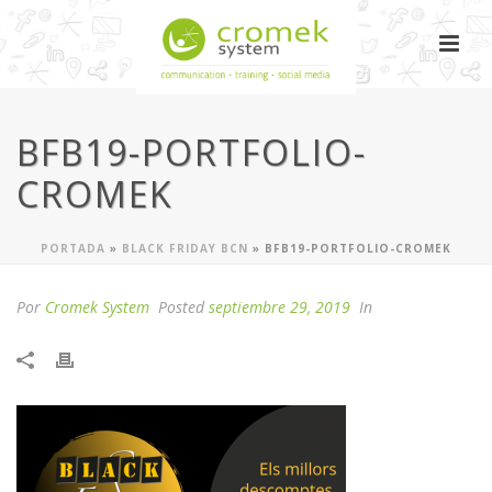
BFB19-PORTFOLIO-
CROMEK
PORTADA
»
BLACK FRIDAY BCN
»
BFB19-PORTFOLIO-CROMEK
Por
Cromek System
Posted
septiembre 29, 2019
In