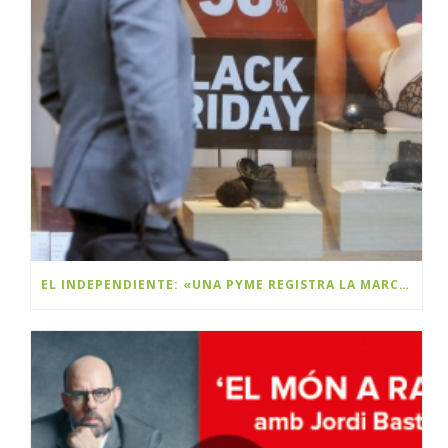
EL INDEPENDIENTE: «UNA PYME REGISTRA LA MARCA BLACK FRIDAY Y PLANEA COBRAR DERECHOS A LAS MULTINACIONALES»