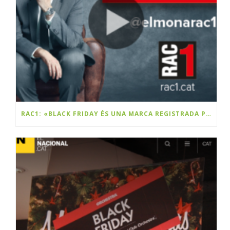
RAC1: «BLACK FRIDAY ÉS UNA MARCA REGISTRADA PER UNA EMPRESA CATALANA»