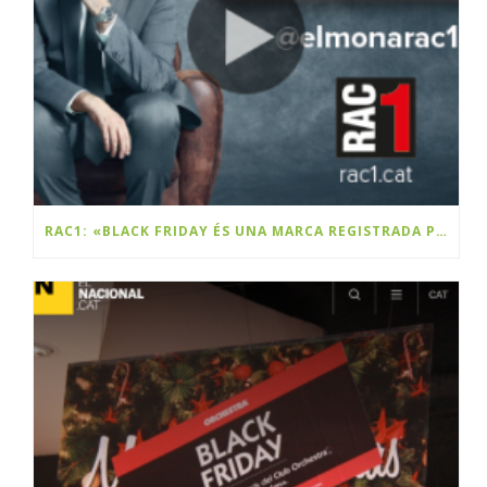
RAC1: «BLACK FRIDAY ÉS UNA MARCA REGISTRADA PER UNA EMPRESA CATALANA»