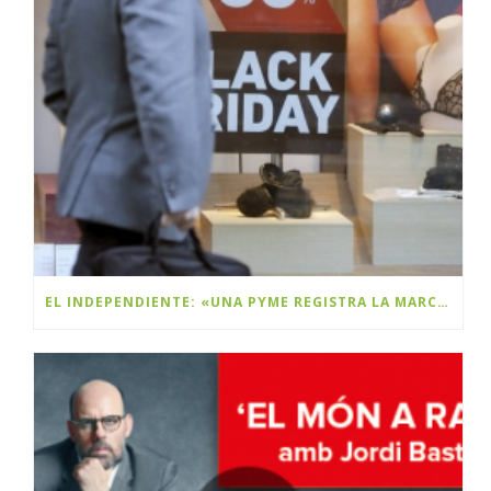
EL INDEPENDIENTE: «UNA PYME REGISTRA LA MARCA BLACK FRIDAY Y PLANEA COBRAR DERECHOS A LAS MULTINACIONALES»