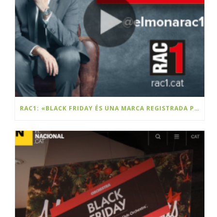
RAC1: «BLACK FRIDAY ÉS UNA MARCA REGISTRADA PER UNA EMPRESA CATALANA»