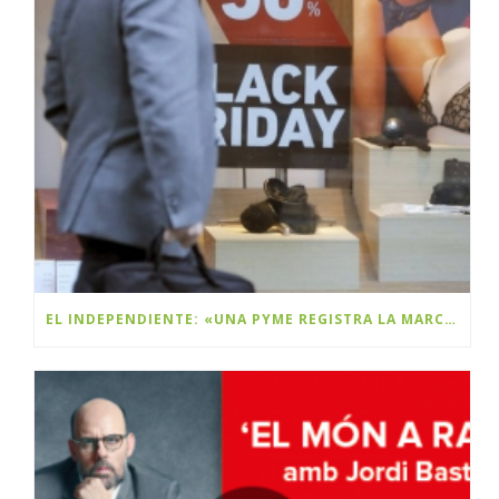
EL INDEPENDIENTE: «UNA PYME REGISTRA LA MARCA BLACK FRIDAY Y PLANEA COBRAR DERECHOS A LAS MULTINACIONALES»