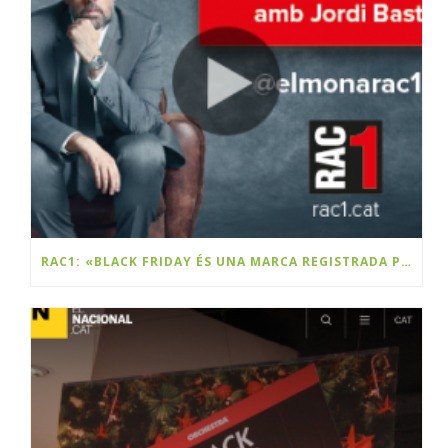
RAC1: «BLACK FRIDAY ÉS UNA MARCA REGISTRADA PER UNA EMPRESA CATALANA»