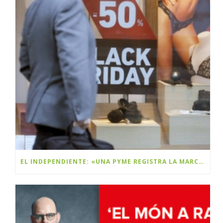
EL INDEPENDIENTE: «UNA PYME REGISTRA LA MARCA BLACK FRIDAY Y PLANEA COBRAR DERECHOS A LAS MULTINACIONALES»