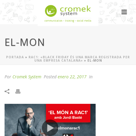
EL-MON
PORTADA
»
RAC1: «BLACK FRIDAY ÉS UNA MARCA REGISTRADA PER
UNA EMPRESA CATALANA»
»
EL-MON
Por
Cromek System
Posted
enero 22, 2017
In