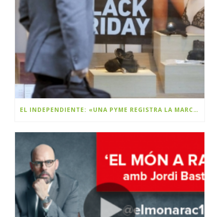
EL INDEPENDIENTE: «UNA PYME REGISTRA LA MARCA BLACK FRIDAY Y PLANEA COBRAR DERECHOS A LAS MULTINACIONALES»