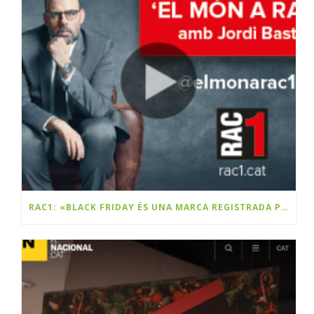
RAC1: «BLACK FRIDAY ÉS UNA MARCA REGISTRADA PER UNA EMPRESA CATALANA»