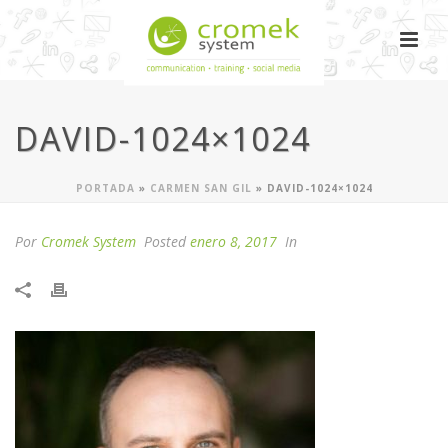
DAVID-1024×1024
PORTADA
»
CARMEN SAN GIL
»
DAVID-1024×1024
Por
Cromek System
Posted
enero 8, 2017
In