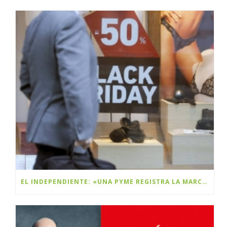
EL INDEPENDIENTE: «UNA PYME REGISTRA LA MARCA BLACK FRIDAY Y PLANEA COBRAR DERECHOS A LAS MULTINACIONALES»