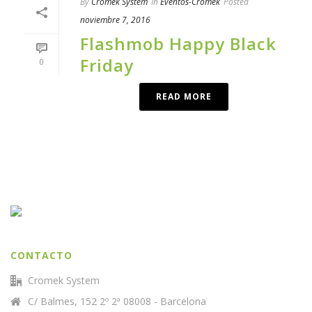
By
Cromek System
In
Eventos-Cromek
Posted
noviembre 7, 2016
Flashmob Happy Black
Friday
0
READ MORE
CONTACTO
Cromek System
C/ Balmes, 152 2º 2ª 08008 - Barcelona