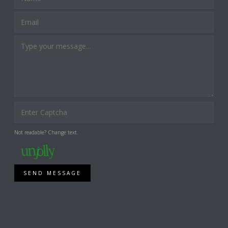
Not readable? Change text.
SEND MESSAGE