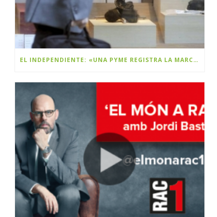
EL INDEPENDIENTE: «UNA PYME REGISTRA LA MARCA BLACK FRIDAY Y PLANEA COBRAR DERECHOS A LAS MULTINACIONALES»