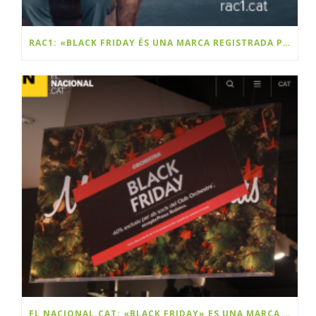
RAC1: «BLACK FRIDAY ÉS UNA MARCA REGISTRADA PER UNA EMPRESA CATALANA»
EL NACIONAL.CAT: «BLACK FRIDAY» ES UNA MARCA Y ES CATALANA