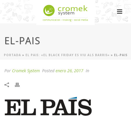
EL-PAIS
PORTADA
»
EL PAIS: «EL BLACK FRIDAY ES VIU ALS BARRIS»
»
EL-PAIS
Por
Cromek System
Posted
enero 26, 2017
In