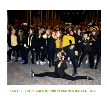
SANTS3RADIO: «MÉS DE 200 PERSONES BALLEN UNA FLASHMOB A SANTS PER CELEBRAR EL BLACK FRIDAY»