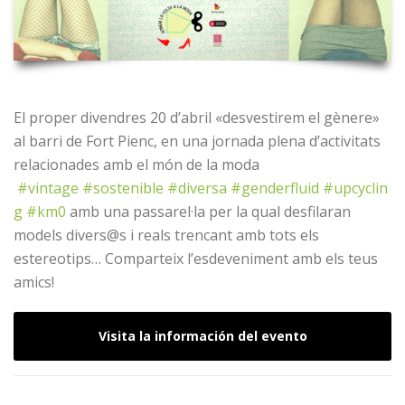
El proper divendres 20 d’abril «desvestirem el gènere»
al barri de Fort Pienc, en una jornada plena d’activitats
relacionades amb el món de la moda
#vintage
#sostenible
#diversa
#genderfluid
#upcyclin
g
#km0
amb una passarel·la per la qual desfilaran
models divers@s i reals trencant amb tots els
estereotips… Comparteix l’esdeveniment amb els teus
amics!
Visita la información del evento