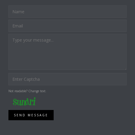
Not readable? Change text.
SEND MESSAGE