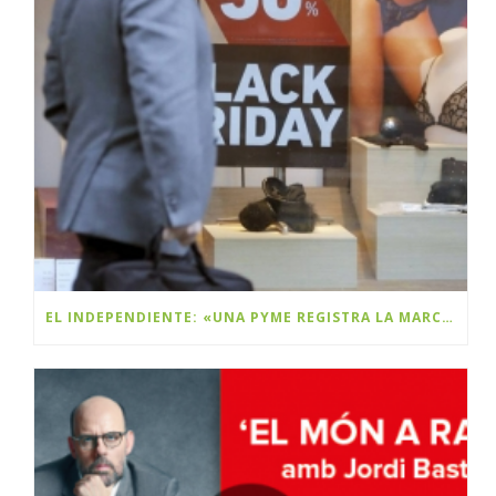
EL INDEPENDIENTE: «UNA PYME REGISTRA LA MARCA BLACK FRIDAY Y PLANEA COBRAR DERECHOS A LAS MULTINACIONALES»