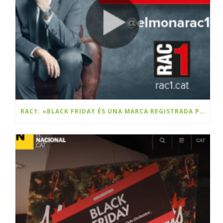
RAC1: «BLACK FRIDAY ÉS UNA MARCA REGISTRADA PER UNA EMPRESA CATALANA»